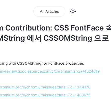
All Articles
m Contribution: CSS FontFac
String 에서 CSSOMString 으
ing with CSSOMString for FontFace properties
ium-review.googlesource.com/c/chromium/src/+/4624019
chromium.org/p/chromium/issues/detail?id=1344170
chromium.org/p/chromium/issues/detail?id=1408675