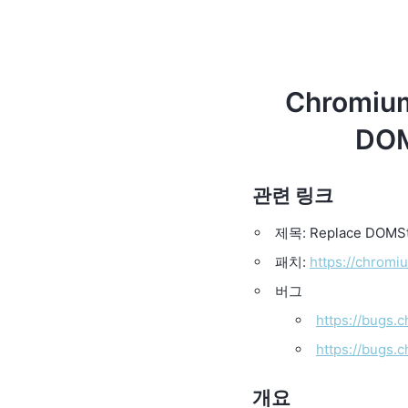
Chromiu
DOM
관련 링크
제목: Replace DOMStr
패치:
https://chrom
버그
https://bugs.
https://bugs.
개요