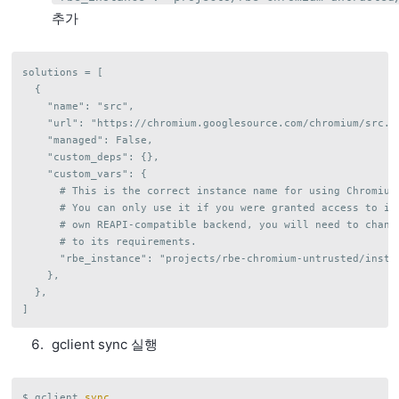
추가
solutions = [

  {

    "name": "src",

    "url": "https://chromium.googlesource.com/chromium/src.gi
    "managed": False,

    "custom_deps": {},

    "custom_vars": {

      # This is the correct instance name for using Chromium'
      # You can only use it if you were granted access to it.
      # own REAPI-compatible backend, you will need to change
      # to its requirements.

      "rbe_instance": "projects/rbe-chromium-untrusted/instan
    },

  },

gclient sync 실행
$ gclient 
sync