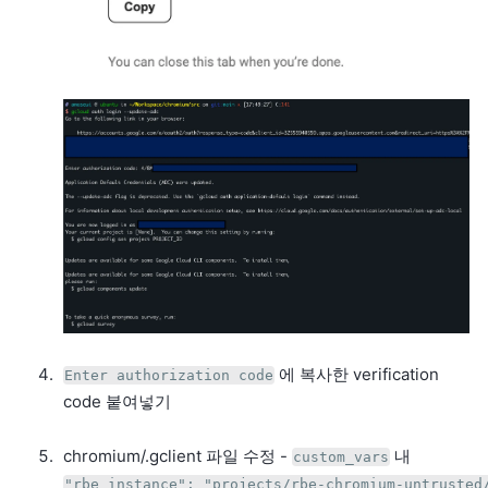
에 복사한 verification
Enter authorization code
code 붙여넣기
chromium/.gclient 파일 수정 -
내
custom_vars
"rbe_instance": "projects/rbe-chromium-untrusted